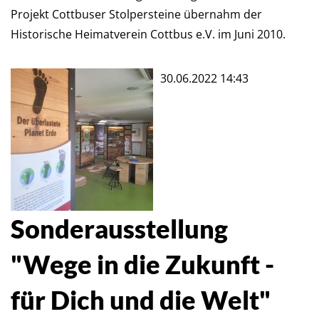
Projekt Cottbuser Stolpersteine übernahm der
Historische Heimatverein Cottbus e.V. im Juni 2010.
30.06.2022 14:43
Sonderausstellung "Wege in die
Sonderausstellung
Zukunft - für Dich und die Welt"
"Wege in die Zukunft -
für Dich und die Welt"