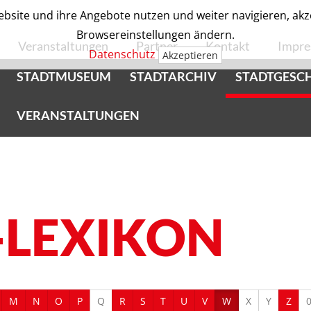
bsite und ihre Angebote nutzen und weiter navigieren, akzep
Browsereinstellungen ändern.
Veranstaltungen
Partner
Kontakt
Impr
Datenschutz
Akzeptieren
STADTMUSEUM
STADTARCHIV
STADTGESC
VERANSTALTUNGEN
-LEXIKON
M
N
O
P
Q
R
S
T
U
V
W
X
Y
Z
0