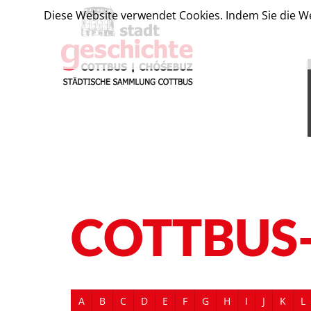
Diese Website verwendet Cookies. Indem Sie die We
COTTBUS
A
B
C
D
E
F
G
H
I
J
K
L