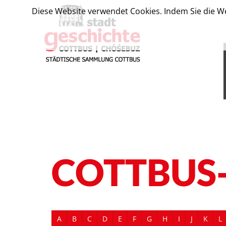
Diese Website verwendet Cookies. Indem Sie die We
COTTBUS
A
B
C
D
E
F
G
H
I
J
K
L