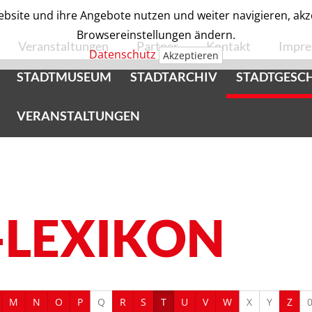
bsite und ihre Angebote nutzen und weiter navigieren, akzep
Browsereinstellungen ändern.
Veranstaltungen
Partner
Kontakt
Impr
Datenschutz
Akzeptieren
STADTMUSEUM
STADTARCHIV
STADTGESC
VERANSTALTUNGEN
-LEXIKON
M
N
O
P
Q
R
S
T
U
V
W
X
Y
Z
0