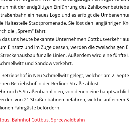
t nun mit der endgültigen Einführung des Zahlboxenbetriebe
Straßenbahn ein neues Logo und es erfolgt die Umbenenn
ie Haltestelle Stadtpromenade. Sie löst den langjährigen 
rch die „Sprem“ fährt.
ch das uns heute bekannte Unternehmen Cottbusverkehr au
 Einsatz und im Zuge dessen, werden die zweiachsigen Ein
Streckenausbau für alle Linien. Außerdem wird eine fünfte L
chmellwitz und Sandow verkehrt.
Betriebshof in Neu Schmellwitz gelegt, welcher am 2. Septem
nen Betriebshof in der Berliner Straße ablöst.
rkehr noch 5 Straßenbahnlinien, von denen eine hauptsächl
n werden von 21 Straßenbahnen befahren, welche auf einem 
llionen Fahrgäste befördern.
tbus
,
Bahnhof Cottbus
,
Spreewaldbahn