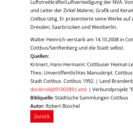
Luftstreitkräfte/Luftverteidigung der NVA. Vo
und Leiter der Zirkel Malerei, Grafik und Ker
Cottbus
tätig. Er präsentierte seine Werke auf 
Dresden, Saarbrücken und Westberlin.
Walter Heinrich verstarb am 14.10.2008 in C
Cottbus/Senftenberg und die Stadt selbst.
Quellen:
Krönert, Hans-Hermann: Cottbuser Heimat-Lexi
Theo. Unveröffentlichtes Manuskript. Cottbus
Stadt Cottbus. Cottbus 1992. | Land Brande
docId=obj09100289,t.xml;
| Verbundprojekt "B
Bildquelle:
Städtische Sammlungen Cottbus
Autor:
Robert Büschel
Zurück