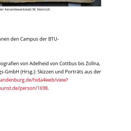
r Keramikwerkstatt W. Heinrich
runnen den Campus der BTU-
ografien von Adelheid von Cottbus bis Zollna,
gs-GmbH (Hrsg.): Skizzen und Porträts aus der
brandenburg.de/hida4web/view?
-kunst.de/person/1698
.